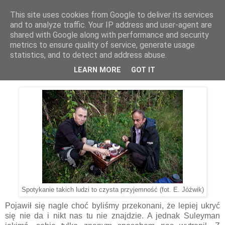
This site uses cookies from Google to deliver its services
Kieszenie Pełne Piasku
and to analyze traffic. Your IP address and user-agent are
shared with Google along with performance and security
metrics to ensure quality of service, generate usage
statistics, and to detect and address abuse.
27.02.2014
Dobry muzułmanin
LEARN MORE
GOT IT
Spotykanie takich ludzi to czysta przyjemność (fot. E. Jóźwik)
Pojawił się nagle choć byliśmy przekonani, że lepiej ukryć
się nie da i nikt nas tu nie znajdzie. A jednak Suleyman