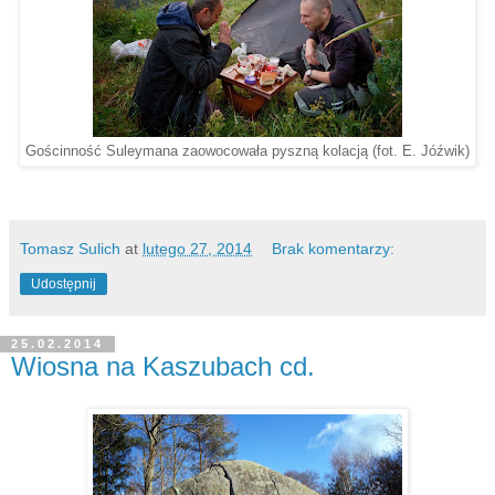
Gościnność Suleymana zaowocowała pyszną kolacją (fot. E. Jóźwik)
Tomasz Sulich
at
lutego 27, 2014
Brak komentarzy:
Udostępnij
25.02.2014
Wiosna na Kaszubach cd.