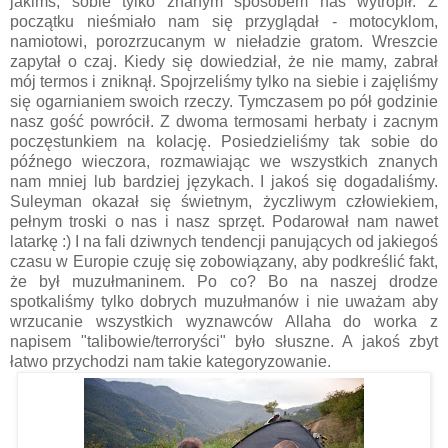
jakimś, sobie tylko znanym sposobem nas wytropił. Z
początku nieśmiało nam się przyglądał - motocyklom,
namiotowi, porozrzucanym w nieładzie gratom. Wreszcie
zapytał o czaj. Kiedy się dowiedział, że nie mamy, zabrał
mój termos i zniknął. Spojrzeliśmy tylko na siebie i zajęliśmy
się ogarnianiem swoich rzeczy. Tymczasem po pół godzinie
nasz gość powrócił. Z dwoma termosami herbaty i zacnym
poczęstunkiem na kolację. Posiedzieliśmy tak sobie do
późnego wieczora, rozmawiając we wszystkich znanych
nam mniej lub bardziej językach. I jakoś się dogadaliśmy.
Suleyman okazał się świetnym, życzliwym człowiekiem,
pełnym troski o nas i nasz sprzęt. Podarował nam nawet
latarkę :) I na fali dziwnych tendencji panujących od jakiegoś
czasu w Europie czuję się zobowiązany, aby podkreślić fakt,
że był muzułmaninem. Po co? Bo na naszej drodze
spotkaliśmy tylko dobrych muzułmanów i nie uważam aby
wrzucanie wszystkich wyznawców Allaha do worka z
napisem "talibowie/terroryści" było słuszne. A jakoś zbyt
łatwo przychodzi nam takie kategoryzowanie.