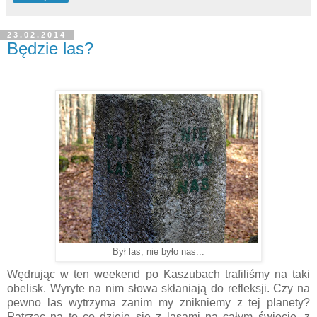
23.02.2014
Będzie las?
Był las, nie było nas...
Wędrując w ten weekend po Kaszubach trafiliśmy na taki
obelisk. Wyryte na nim słowa skłaniają do refleksji. Czy na
pewno las wytrzyma zanim my znikniemy z tej planety?
Patrząc na to co dzieje się z lasami na całym świecie, z