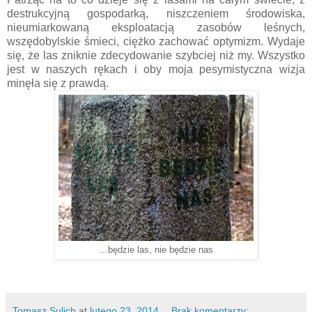
destrukcyjną gospodarką, niszczeniem środowiska,
nieumiarkowaną eksploatacją zasobów leśnych,
wszędobylskie śmieci, ciężko zachować optymizm. Wydaje
się, że las zniknie zdecydowanie szybciej niż my. Wszystko
jest w naszych rękach i oby moja pesymistyczna wizja
minęła się z prawdą.
...będzie las, nie będzie nas
Tomasz Sulich
at
lutego 23, 2014
Brak komentarzy: