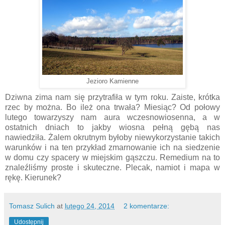
Jezioro Kamienne
Dziwna zima nam się przytrafiła w tym roku. Zaiste, krótka
rzec by można. Bo ileż ona trwała? Miesiąc? Od połowy
lutego towarzyszy nam aura wczesnowiosenna, a w
ostatnich dniach to jakby wiosna pełną gębą nas
nawiedziła. Żalem okrutnym byłoby niewykorzystanie takich
warunków i na ten przykład zmarnowanie ich na siedzenie
w domu czy spacery w miejskim gąszczu. Remedium na to
znaleźliśmy proste i skuteczne. Plecak, namiot i mapa w
rękę. Kierunek?
Tomasz Sulich
at
lutego 24, 2014
2 komentarze:
Udostępnij