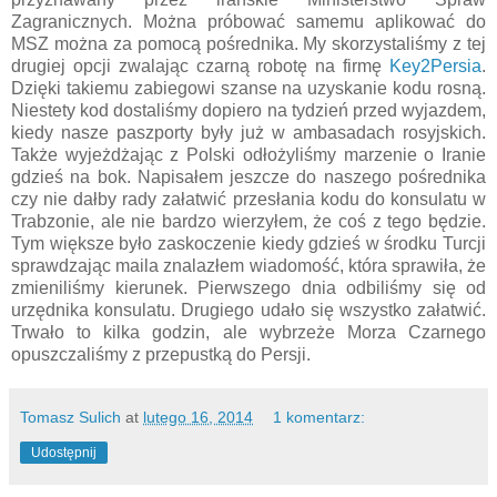
Zagranicznych. Można próbować samemu aplikować do
MSZ można za pomocą pośrednika. My skorzystaliśmy z tej
drugiej opcji zwalając czarną robotę na firmę
Key2Persia
.
Dzięki takiemu zabiegowi szanse na uzyskanie kodu rosną.
Niestety kod dostaliśmy dopiero na tydzień przed wyjazdem,
kiedy nasze paszporty były już w ambasadach rosyjskich.
Także wyjeżdżając z Polski odłożyliśmy marzenie o Iranie
gdzieś na bok. Napisałem jeszcze do naszego pośrednika
czy nie dałby rady załatwić przesłania kodu do konsulatu w
Trabzonie, ale nie bardzo wierzyłem, że coś z tego będzie.
Tym większe było zaskoczenie kiedy gdzieś w środku Turcji
sprawdzając maila znalazłem wiadomość, która sprawiła, że
zmieniliśmy kierunek. Pierwszego dnia odbiliśmy się od
urzędnika konsulatu. Drugiego udało się wszystko załatwić.
Trwało to kilka godzin, ale wybrzeże Morza Czarnego
opuszczaliśmy z przepustką do Persji.
Tomasz Sulich
at
lutego 16, 2014
1 komentarz:
Udostępnij