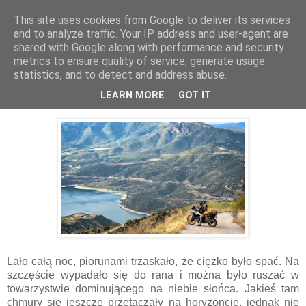
This site uses cookies from Google to deliver its services
Kieszenie Pełne Piasku
and to analyze traffic. Your IP address and user-agent are
shared with Google along with performance and security
metrics to ensure quality of service, generate usage
statistics, and to detect and address abuse.
20.02.2020
Motocyklowa Grecja
LEARN MORE
GOT IT
Lało całą noc, piorunami trzaskało, że ciężko było spać. Na
szczęście wypadało się do rana i można było ruszać w
towarzystwie dominującego na niebie słońca. Jakieś tam
chmury się jeszcze przetaczały na horyzoncie, jednak nie