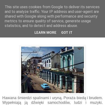
This site uses cookies from Google to deliver its services
Kieszenie Pełne Piasku
and to analyze traffic. Your IP address and user-agent are
shared with Google along with performance and security
metrics to ensure quality of service, generate usage
statistics, and to detect and address abuse.
16.10.2018
Nad Hawaną widać gwiazdy
LEARN MORE
GOT IT
Hawana śmierdzi spalinami i uryną. Poraża biedą i brudem.
Wypełniają ją dźwięki samochodów, ludzi i muzyki.