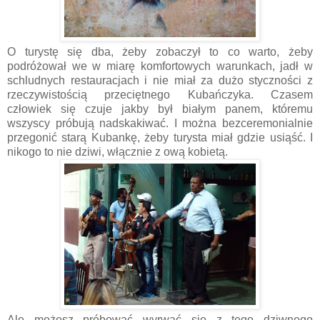
O turystę się dba, żeby zobaczył to co warto, żeby
podróżował we w miarę komfortowych warunkach, jadł w
schludnych restauracjach i nie miał za dużo styczności z
rzeczywistością przeciętnego Kubańczyka. Czasem
człowiek się czuje jakby był białym panem, któremu
wszyscy próbują nadskakiwać. I można bezceremonialnie
przegonić starą Kubankę, żeby turysta miał gdzie usiąść. I
nikogo to nie dziwi, włącznie z ową kobietą.
Ale możesz próbować wyrwać się z tego dziwnego