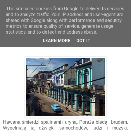
This site uses cookies from Google to deliver its services
Kieszenie Pełne Piasku
and to analyze traffic. Your IP address and user-agent are
shared with Google along with performance and security
metrics to ensure quality of service, generate usage
statistics, and to detect and address abuse.
16.10.2018
Nad Hawaną widać gwiazdy
LEARN MORE
GOT IT
Hawana śmierdzi spalinami i uryną. Poraża biedą i brudem.
Wypełniają ją dźwięki samochodów, ludzi i muzyki.