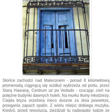
Słońce zachodzi nad Maleconem - ponad 8 kilometrową
promenadą ciągnącą się wzdłuż wybrzeża od portu, przez
Starą Hawanę, Centrum aż po Vedado - rzucając cień na
potężne budynki dawnych hoteli. Na murku tłumy młodzieży.
Ciepła bryza orzeźwia nieco duszne za dnia powietrze,
przegania zapach spalin. Z wielu miejsc dobiega muzyka.
Kiedyś, przed rewolucją, zjeżdżali tu najbogatsi ludzie ze