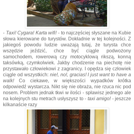
-
Taxi! Cygara! Karta wifi!
- to najczęściej słyszane na Kubie
słowa kierowane do turystów. Dokładnie w tej kolejności. Z
jakiegoś powodu ludzie uważają tutaj, że turysta chce
wszędzie jeździć, chce być ciągle podwożony
samochodem, rowerową czy motocyklową rikszą, konną
taksówką, czymkolwiek. Jakby chodzenie na piechotę nie
przystawało człowiekowi z zagranicy. I opędza się człowiek
ciągle od wszystkich:
nie!, no!, gracias! I just want to have a
walk!
Co ciekawe, w większości wypadków krótka
odpowiedź wystarcza. Nikt się nie obraża, nie rzuca nic pod
nosem. Problem jednak tkwi w ilości - spławisz jednego ale
na kolejnych stu metrach usłyszysz to -
taxi amigo!
- jeszcze
kilkanaście razy