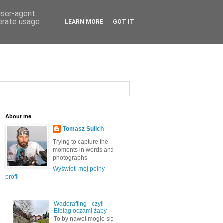
 user-agent
nerate usage
LEARN MORE
GOT IT
About me
Tomasz Sulich
Trying to capture the
moments in words and
photographs
Wyświetl mój pełny
profil
Waderafting - czyli
Elbląg oczami żaby
To by nawet mogło się