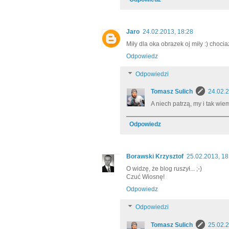
Jaro
24.02.2013, 18:28
Miły dla oka obrazek oj miły :) choci
Odpowiedz
Odpowiedzi
Tomasz Sulich
24.02.2
A niech patrzą, my i tak wie
Odpowiedz
Borawski Krzysztof
25.02.2013, 18
O widzę, że blog ruszył... ;-)
Czuć Wiosnę!
Odpowiedz
Odpowiedzi
Tomasz Sulich
25.02.2