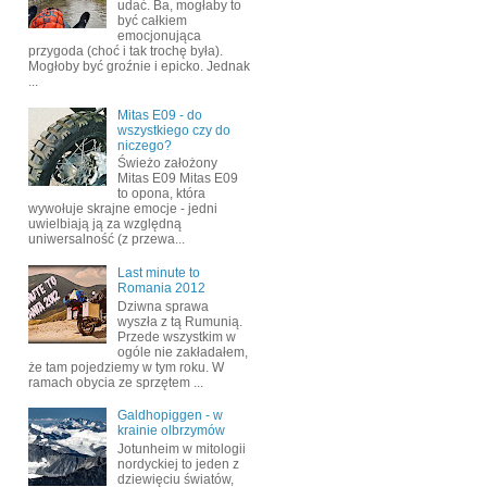
udać. Ba, mogłaby to
być całkiem
emocjonująca
przygoda (choć i tak trochę była).
Mogłoby być groźnie i epicko. Jednak
...
Mitas E09 - do
wszystkiego czy do
niczego?
Świeżo założony
Mitas E09 Mitas E09
to opona, która
wywołuje skrajne emocje - jedni
uwielbiają ją za względną
uniwersalność (z przewa...
Last minute to
Romania 2012
Dziwna sprawa
wyszła z tą Rumunią.
Przede wszystkim w
ogóle nie zakładałem,
że tam pojedziemy w tym roku. W
ramach obycia ze sprzętem ...
Galdhopiggen - w
krainie olbrzymów
Jotunheim w mitologii
nordyckiej to jeden z
dziewięciu światów,