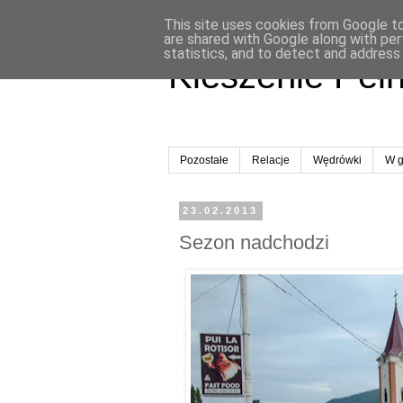
This site uses cookies from Google to 
are shared with Google along with per
statistics, and to detect and address
Kieszenie Peł
Pozostałe
Relacje
Wędrówki
W g
23.02.2013
Sezon nadchodzi