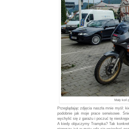
Mały koń 
Przeglądając zdjęcia naszła mnie myśl: k
podobnie jak moje prace serwisowe. Śni
wychylić się z garażu i poczuć tę nieskr
A kiedy objuczymy Trampka? Tak konkret
pierwszy już w maju uda się wyjechać poz