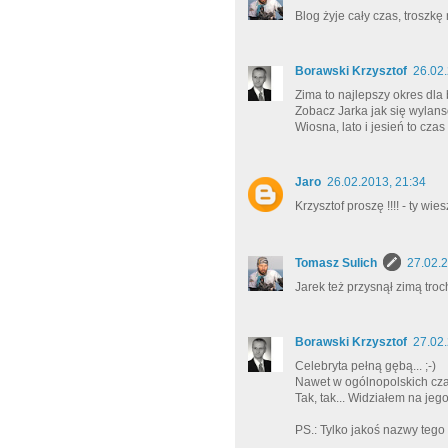
Blog żyje cały czas, troszkę
Borawski Krzysztof
26.02.
Zima to najlepszy okres dla 
Zobacz Jarka jak się wylans
Wiosna, lato i jesień to cza
Jaro
26.02.2013, 21:34
Krzysztof proszę !!!! - ty wi
Tomasz Sulich
27.02.2
Jarek też przysnął zimą troc
Borawski Krzysztof
27.02.
Celebryta pełną gębą... ;-)
Nawet w ogólnopolskich cza
Tak, tak... Widziałem na jego
PS.: Tylko jakoś nazwy tego