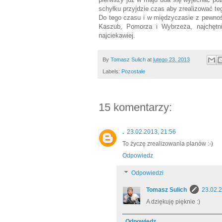
schyłku przyjdzie czas aby zrealizować te
Do tego czasu i w międzyczasie z pewnośc
Kaszub, Pomorza i Wybrzeża, najchętn
najciekawiej.
By
Tomasz Sulich
at
lutego 23, 2013
Labels:
Pozostałe
15 komentarzy:
.
23.02.2013, 21:56
To życzę zrealizowania planów :-)
Odpowiedz
Odpowiedzi
Tomasz Sulich
23.02.2
A dziękuję pięknie :)
Odpowiedz