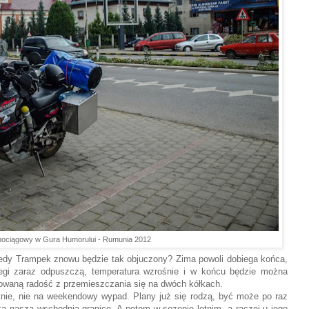
pociągowy w Gura Humorului - Rumunia 2012
iedy Trampek znowu będzie tak objuczony? Zima powoli dobiega końca,
egi zaraz odpuszczą, temperatura wzrośnie i w końcu będzie można
ępowaną radość z przemieszczania się na dwóch kółkach.
nie, nie na weekendowy wypad. Plany już się rodzą, być może po raz
a naszą wschodnią granicę. A potem w sezonie letnim, a raczej u jego