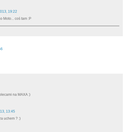
013, 19:22
o Moto... coś tam :P
56
 plecami na MAXA :)
13, 13:45
a uchem ? :)