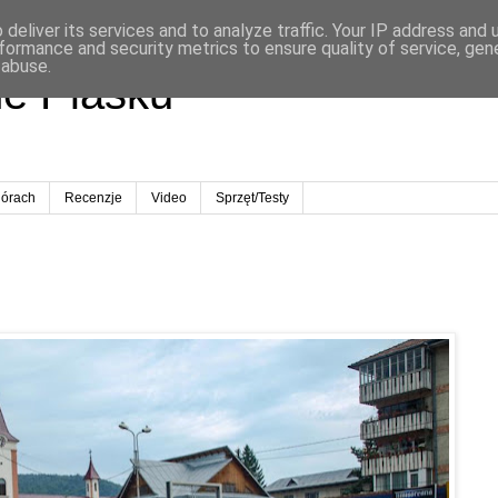
deliver its services and to analyze traffic. Your IP address and
formance and security metrics to ensure quality of service, ge
 abuse.
ne Piasku
órach
Recenzje
Video
Sprzęt/Testy