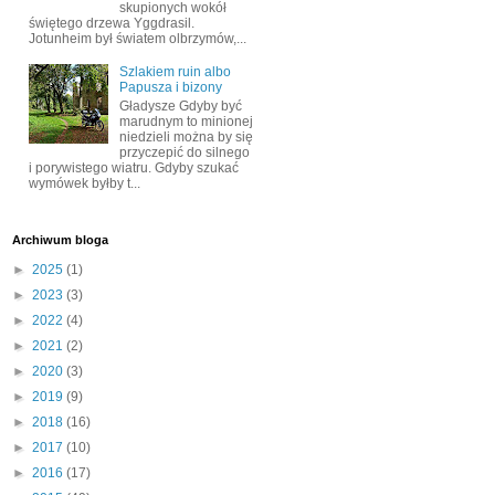
skupionych wokół
świętego drzewa Yggdrasil.
Jotunheim był światem olbrzymów,...
Szlakiem ruin albo
Papusza i bizony
Gładysze Gdyby być
marudnym to minionej
niedzieli można by się
przyczepić do silnego
i porywistego wiatru. Gdyby szukać
wymówek byłby t...
Archiwum bloga
►
2025
(1)
►
2023
(3)
►
2022
(4)
►
2021
(2)
►
2020
(3)
►
2019
(9)
►
2018
(16)
►
2017
(10)
►
2016
(17)