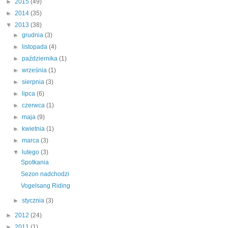
►
2015
(49)
►
2014
(35)
▼
2013
(38)
►
grudnia
(3)
►
listopada
(4)
►
października
(1)
►
września
(1)
►
sierpnia
(3)
►
lipca
(6)
►
czerwca
(1)
►
maja
(9)
►
kwietnia
(1)
►
marca
(3)
▼
lutego
(3)
Spotkania
Sezon nadchodzi
Vogelsang Riding
►
stycznia
(3)
►
2012
(24)
►
2011
(1)