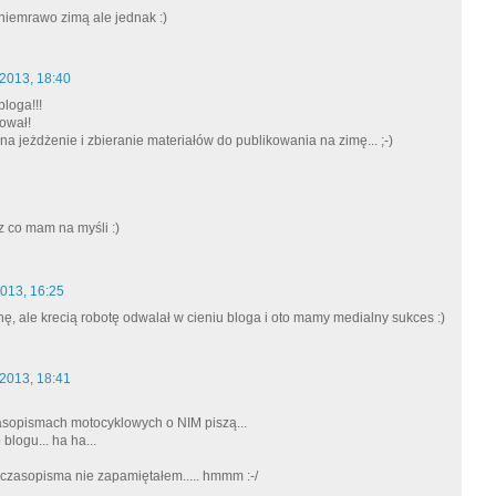
 niemrawo zimą ale jednak :)
2013, 18:40
bloga!!!
ował!
s na jeżdżenie i zbieranie materiałów do publikowania na zimę... ;-)
esz co mam na myśli :)
013, 16:25
hę, ale krecią robotę odwalał w cieniu bloga i oto mamy medialny sukces :)
2013, 18:41
sopismach motocyklowych o NIM piszą...
 blogu... ha ha...
 czasopisma nie zapamiętałem..... hmmm :-/