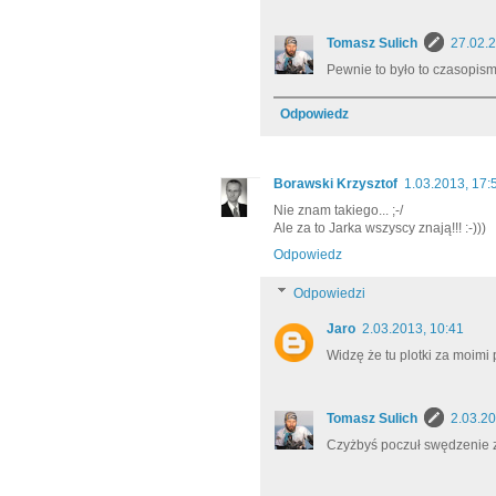
Tomasz Sulich
27.02.2
Pewnie to było to czasopism
Odpowiedz
Borawski Krzysztof
1.03.2013, 17:
Nie znam takiego... ;-/
Ale za to Jarka wszyscy znają!!! :-)))
Odpowiedz
Odpowiedzi
Jaro
2.03.2013, 10:41
Widzę że tu plotki za moimi
Tomasz Sulich
2.03.20
Czyżbyś poczuł swędzenie z