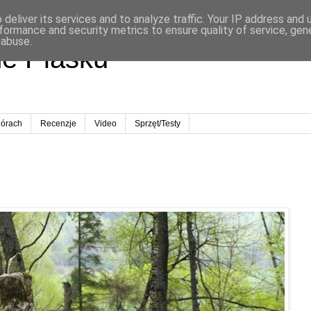
deliver its services and to analyze traffic. Your IP address and
formance and security metrics to ensure quality of service, ge
 abuse.
ne Piasku
órach
Recenzje
Video
Sprzęt/Testy