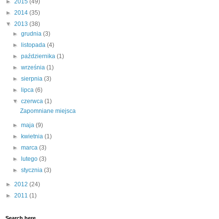
►
2015
(49)
►
2014
(35)
▼
2013
(38)
►
grudnia
(3)
►
listopada
(4)
►
października
(1)
►
września
(1)
►
sierpnia
(3)
►
lipca
(6)
▼
czerwca
(1)
Zapomniane miejsca
►
maja
(9)
►
kwietnia
(1)
►
marca
(3)
►
lutego
(3)
►
stycznia
(3)
►
2012
(24)
►
2011
(1)
Search here