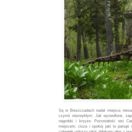
Są w Bieszczadach nadal miejsca niesa
czymś niezwykłym. Jak wysiedlone, zapo
nagrobki i krzyże. Pozostałość wsi Ca
miejscem, cisza i spokój jaki tu panuje
człowiek usłyszy jakiś zbłąkany głos z prze