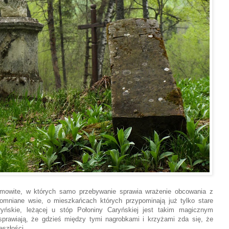
mowite, w których samo przebywanie sprawia wrażenie obcowania z
mniane wsie, o mieszkańcach których przypominają już tylko stare
ryńskie, leżącej u stóp Połoniny Caryńskiej jest takim magicznym
 sprawiają, że gdzieś między tymi nagrobkami i krzyżami zda się, że
szłości....