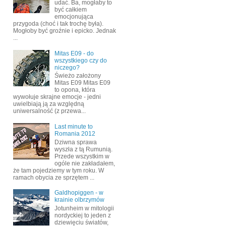
udać. Ba, mogłaby to
być całkiem
emocjonująca
przygoda (choć i tak trochę była).
Mogłoby być groźnie i epicko. Jednak
...
Mitas E09 - do
wszystkiego czy do
niczego?
Świeżo założony
Mitas E09 Mitas E09
to opona, która
wywołuje skrajne emocje - jedni
uwielbiają ją za względną
uniwersalność (z przewa...
Last minute to
Romania 2012
Dziwna sprawa
wyszła z tą Rumunią.
Przede wszystkim w
ogóle nie zakładałem,
że tam pojedziemy w tym roku. W
ramach obycia ze sprzętem ...
Galdhopiggen - w
krainie olbrzymów
Jotunheim w mitologii
nordyckiej to jeden z
dziewięciu światów,