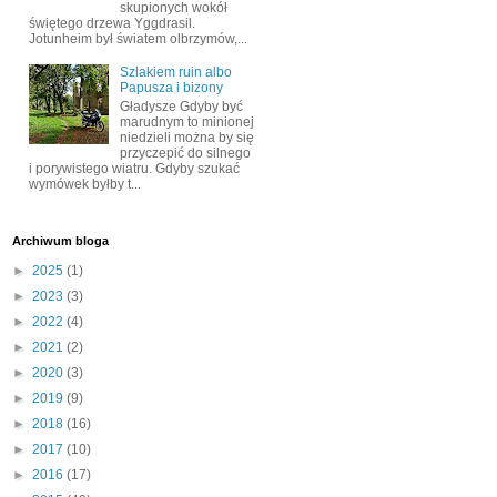
skupionych wokół
świętego drzewa Yggdrasil.
Jotunheim był światem olbrzymów,...
Szlakiem ruin albo
Papusza i bizony
Gładysze Gdyby być
marudnym to minionej
niedzieli można by się
przyczepić do silnego
i porywistego wiatru. Gdyby szukać
wymówek byłby t...
Archiwum bloga
►
2025
(1)
►
2023
(3)
►
2022
(4)
►
2021
(2)
►
2020
(3)
►
2019
(9)
►
2018
(16)
►
2017
(10)
►
2016
(17)