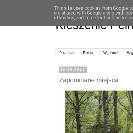
This site uses cookies from Google to 
are shared with Google along with per
statistics, and to detect and address
Kieszenie Peł
Pozostałe
Relacje
Wędrówki
W g
30.06.2013
Zapomniane miejsca