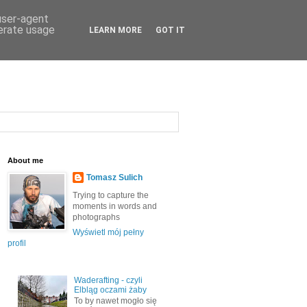
 user-agent
nerate usage
LEARN MORE
GOT IT
About me
Tomasz Sulich
Trying to capture the
moments in words and
photographs
Wyświetl mój pełny
profil
Waderafting - czyli
Elbląg oczami żaby
To by nawet mogło się