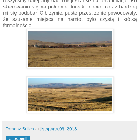
ruszyliśmy dalej aby dać Turcji szanse na rehabilitacje. Po
skierowaniu się na południe, turecki interior coraz bardziej
mi się podobał. Olbrzymie, puste przestrzenie powodowały,
że szukanie miejsca na namiot było czystą i krótką
formalnością.
Tomasz Sulich
at
listopada 09, 2013
Udostępnij