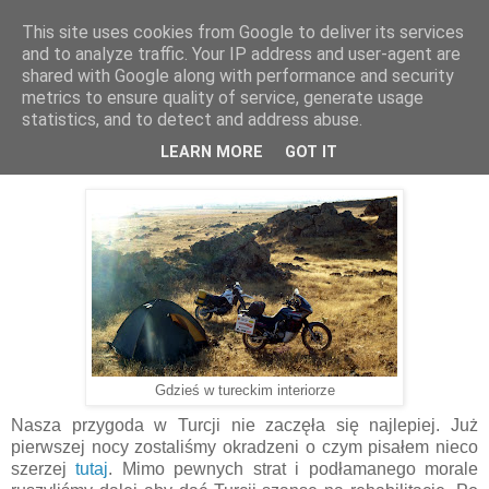
This site uses cookies from Google to deliver its services
Kieszenie Pełne Piasku
and to analyze traffic. Your IP address and user-agent are
shared with Google along with performance and security
metrics to ensure quality of service, generate usage
statistics, and to detect and address abuse.
9.11.2013
Przedsmak Turcji
LEARN MORE
GOT IT
Gdzieś w tureckim interiorze
Nasza przygoda w Turcji nie zaczęła się najlepiej. Już
pierwszej nocy zostaliśmy okradzeni o czym pisałem nieco
szerzej
tutaj
. Mimo pewnych strat i podłamanego morale