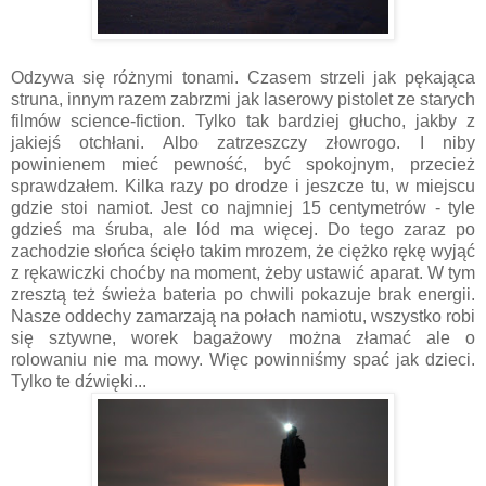
Odzywa się różnymi tonami. Czasem strzeli jak pękająca
struna, innym razem zabrzmi jak laserowy pistolet ze starych
filmów science-fiction. Tylko tak bardziej głucho, jakby z
jakiejś otchłani. Albo zatrzeszczy złowrogo. I niby
powinienem mieć pewność, być spokojnym, przecież
sprawdzałem. Kilka razy po drodze i jeszcze tu, w miejscu
gdzie stoi namiot. Jest co najmniej 15 centymetrów - tyle
gdzieś ma śruba, ale lód ma więcej. Do tego zaraz po
zachodzie słońca ścięło takim mrozem, że ciężko rękę wyjąć
z rękawiczki choćby na moment, żeby ustawić aparat. W tym
zresztą też świeża bateria po chwili pokazuje brak energii.
Nasze oddechy zamarzają na połach namiotu, wszystko robi
się sztywne, worek bagażowy można złamać ale o
rolowaniu nie ma mowy. Więc powinniśmy spać jak dzieci.
Tylko te dźwięki...