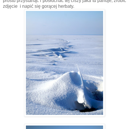
prostu przystanąć i posłuchać tej ciszy jaka tu panuje, zrobić
zdjęcie i napić się gorącej herbaty.