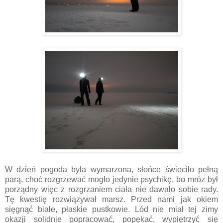
W dzień pogoda była wymarzona, słońce świeciło pełną
parą, choć rozgrzewać mogło jedynie psychikę, bo mróz był
porządny więc z rozgrzaniem ciała nie dawało sobie rady.
Tę kwestię rozwiązywał marsz. Przed nami jak okiem
sięgnąć białe, płaskie pustkowie. Lód nie miał tej zimy
okazji solidnie popracować, popękać, wypiętrzyć się