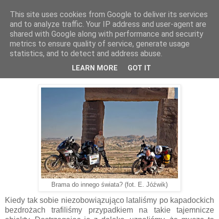
This site uses cookies from Google to deliver its services
Kieszenie Pełne Piasku
and to analyze traffic. Your IP address and user-agent are
shared with Google along with performance and security
metrics to ensure quality of service, generate usage
statistics, and to detect and address abuse.
22.01.2014
Dziwne rzeczy
LEARN MORE
GOT IT
Brama do innego świata? (fot. E. Jóźwik)
Kiedy tak sobie niezobowiązująco lataliśmy po kapadockich
bezdrożach trafiliśmy przypadkiem na takie tajemnicze