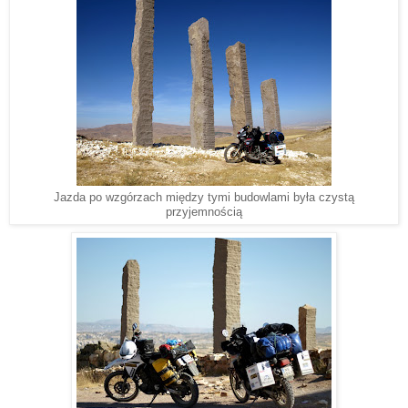
Jazda po wzgórzach między tymi budowlami była czystą
przyjemnością