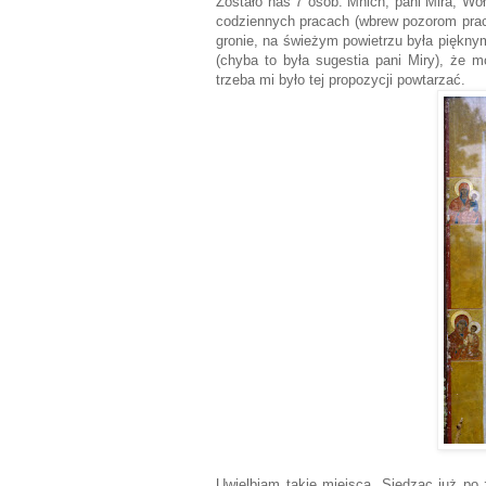
Zostało nas 7 osób. Mnich, pani Mira, Woł
codziennych pracach (wbrew pozorom pracy
gronie, na świeżym powietrzu była piękny
(chyba to była sugestia pani Miry), że 
trzeba mi było tej propozycji powtarzać.
Uwielbiam takie miejsca. Siedząc już po 