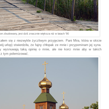
on zbudowany, jest dziś znacznie większa niż w latach '90
ałem się z niezwykle życzliwym przyjęciem. Pani Mira, która w skicie
wój urlop) stwierdziła, że fajny chłopak ze mnie i przypominam jej syna.
 wysnuwają taką opinię o mnie, ale nie korci mnie aby w takich
ej z tym polemizować.