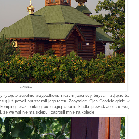
Cerkiew
cy (często zupełnie przypadkowi, niczym japońscy turyści - zdjęcie tu,
asu) już powoli opuszczali jego teren. Zapytałem Ojca Gabriela gdzie w
empingi oraz parking po drugiej stronie kładki prowadzącej ze wsi,
, że we wsi nie ma sklepu i zaprosił mnie na kolację.