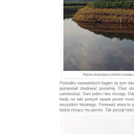
Piękna drewniana cerkiew została
Pośrodku narwiańskich bagien (w tym roku
postanowił zbudować pustelnię. Choć sł
zamieszkać. Sam jeden i bez niczego. Gdyb
kiedy na taki pomysł wpada przeor mona
wszystkim lokalnego. Ponieważ wiara to 
ludzie chcący mu pomóc. Tak począł rodzi