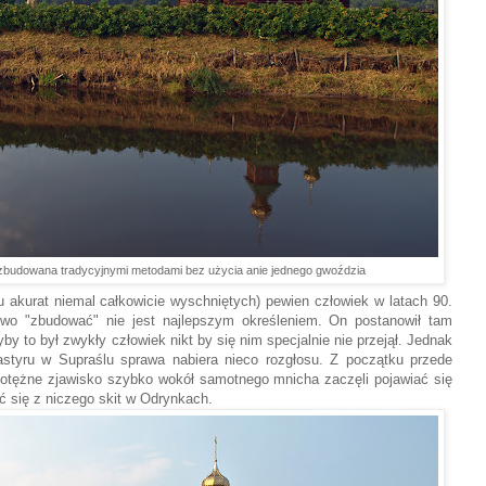
 zbudowana tradycyjnymi metodami bez użycia anie jednego gwoździa
 akurat niemal całkowicie wyschniętych) pewien człowiek w latach 90.
owo "zbudować" nie jest najlepszym określeniem. On postanowił tam
y to był zwykły człowiek nikt by się nim specjalnie nie przejął. Jednak
styru w Supraślu sprawa nabiera nieco rozgłosu. Z początku przede
potężne zjawisko szybko wokół samotnego mnicha zaczęli pojawiać się
ć się z niczego skit w Odrynkach.