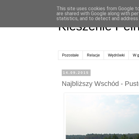
This site uses cookies from Google to 
are shared with Google along with per
statistics, and to detect and address
Kieszenie Peł
Pozostałe
Relacje
Wędrówki
W g
14.09.2015
Najbliższy Wschód - Pust