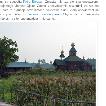
em, za sugestią
Króla Biebrzy
. Zresztą tak też się zaanonsowałem,
najomego. Jednak Ojciec Gabriel zdecydowanie stwierdził, że nie ma
 cała ta sytuacja oraz historia powstania skitu, którą opowiedział mi
zu przypomniało mi
zdarzenie z zeszłego roku
. Chyba mam szczęście do
h jakoś na siłę, one znajdują mnie same.