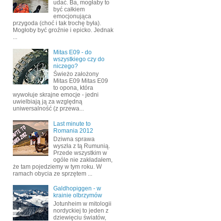
udać. Ba, mogłaby to
być całkiem
emocjonująca
przygoda (choć i tak trochę była).
Mogłoby być groźnie i epicko. Jednak
...
Mitas E09 - do
wszystkiego czy do
niczego?
Świeżo założony
Mitas E09 Mitas E09
to opona, która
wywołuje skrajne emocje - jedni
uwielbiają ją za względną
uniwersalność (z przewa...
Last minute to
Romania 2012
Dziwna sprawa
wyszła z tą Rumunią.
Przede wszystkim w
ogóle nie zakładałem,
że tam pojedziemy w tym roku. W
ramach obycia ze sprzętem ...
Galdhopiggen - w
krainie olbrzymów
Jotunheim w mitologii
nordyckiej to jeden z
dziewięciu światów,