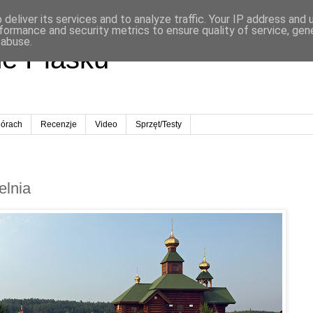
deliver its services and to analyze traffic. Your IP address and
formance and security metrics to ensure quality of service, ge
 abuse.
ne Piasku
órach
Recenzje
Video
Sprzęt/Testy
elnia