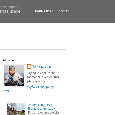
 user-agent
nerate usage
LEARN MORE
GOT IT
About me
Tomasz Sulich
Trying to capture the
moments in words and
photographs
Wyświetl mój pełny
profil
Waderafting - czyli
Elbląg oczami żaby
To by nawet mogło się