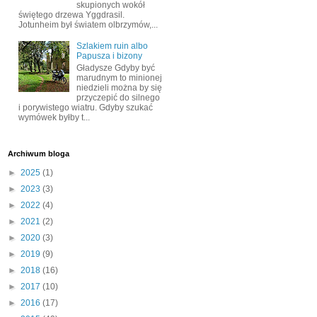
skupionych wokół
świętego drzewa Yggdrasil.
Jotunheim był światem olbrzymów,...
Szlakiem ruin albo
Papusza i bizony
Gładysze Gdyby być
marudnym to minionej
niedzieli można by się
przyczepić do silnego
i porywistego wiatru. Gdyby szukać
wymówek byłby t...
Archiwum bloga
►
2025
(1)
►
2023
(3)
►
2022
(4)
►
2021
(2)
►
2020
(3)
►
2019
(9)
►
2018
(16)
►
2017
(10)
►
2016
(17)