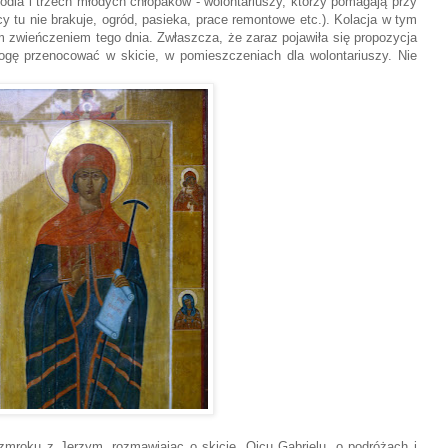
odia i trzech młodych chłopaków - wolontariuszy, którzy pomagają przy
 tu nie brakuje, ogród, pasieka, prace remontowe etc.). Kolacja w tym
m zwieńczeniem tego dnia. Zwłaszcza, że zaraz pojawiła się propozycja
mogę przenocować w skicie, w pomieszczeniach dla wolontariuszy. Nie
zmroku z Jerzym, rozmawiając o skicie, Ojcu Gabrielu, o podróżach i