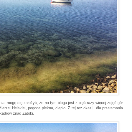
a, mogę się założyć, że na tym blogu jest z pięć razy więcej zdjęć gór
erzei Helskiej, pogoda piękna, ciepło. Z tej też okazji, dla przełamania
a kadrów znad Zatoki.