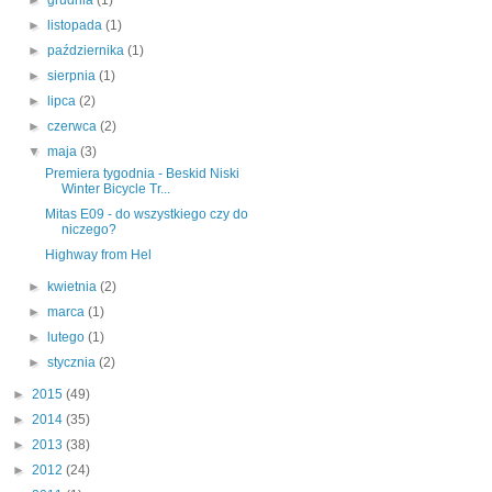
►
grudnia
(1)
►
listopada
(1)
►
października
(1)
►
sierpnia
(1)
►
lipca
(2)
►
czerwca
(2)
▼
maja
(3)
Premiera tygodnia - Beskid Niski
Winter Bicycle Tr...
Mitas E09 - do wszystkiego czy do
niczego?
Highway from Hel
►
kwietnia
(2)
►
marca
(1)
►
lutego
(1)
►
stycznia
(2)
►
2015
(49)
►
2014
(35)
►
2013
(38)
►
2012
(24)