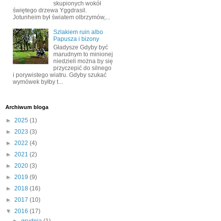
skupionych wokół
świętego drzewa Yggdrasil.
Jotunheim był światem olbrzymów,...
Szlakiem ruin albo
Papusza i bizony
Gładysze Gdyby być
marudnym to minionej
niedzieli można by się
przyczepić do silnego
i porywistego wiatru. Gdyby szukać
wymówek byłby t...
Archiwum bloga
►
2025
(1)
►
2023
(3)
►
2022
(4)
►
2021
(2)
►
2020
(3)
►
2019
(9)
►
2018
(16)
►
2017
(10)
▼
2016
(17)