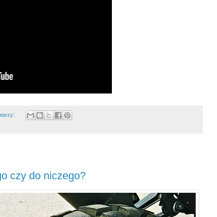
tarzy:
go czy do niczego?