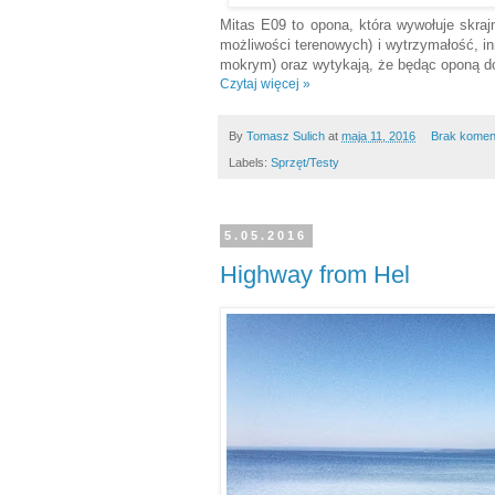
Mitas E09 to opona, która wywołuje skraj
możliwości terenowych) i wytrzymałość, in
mokrym) oraz wytykają, że będąc oponą do
Czytaj więcej »
By
Tomasz Sulich
at
maja 11, 2016
Brak komen
Labels:
Sprzęt/Testy
5.05.2016
Highway from Hel