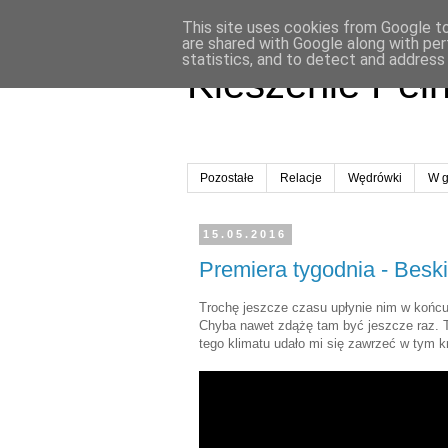
This site uses cookies from Google to 
are shared with Google along with per
statistics, and to detect and address
Kieszenie Peł
Pozostałe
Relacje
Wędrówki
W g
15.05.2016
Premiera tygodnia - Beski
Trochę jeszcze czasu upłynie nim w końcu
Chyba nawet zdążę tam być jeszcze raz. T
tego klimatu udało mi się zawrzeć w tym kr