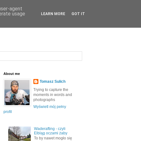
 user-agent
nerate usage
LEARN MORE
GOT IT
About me
Tomasz Sulich
Trying to capture the
moments in words and
photographs
Wyświetl mój pełny
profil
Waderafting - czyli
Elbląg oczami żaby
To by nawet mogło się