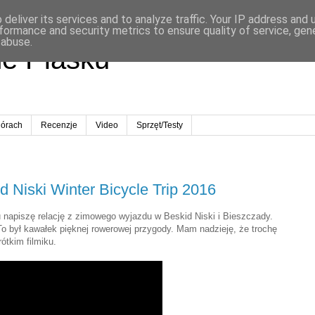
deliver its services and to analyze traffic. Your IP address and
formance and security metrics to ensure quality of service, ge
 abuse.
ne Piasku
órach
Recenzje
Video
Sprzęt/Testy
d Niski Winter Bicycle Trip 2016
 napiszę relację z zimowego wyjazdu w Beskid Niski i Bieszczady.
o był kawałek pięknej rowerowej przygody. Mam nadzieję, że trochę
ótkim filmiku.