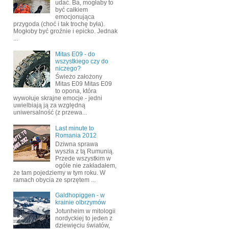
udać. Ba, mogłaby to
być całkiem
emocjonująca
przygoda (choć i tak trochę była).
Mogłoby być groźnie i epicko. Jednak
...
Mitas E09 - do
wszystkiego czy do
niczego?
Świeżo założony
Mitas E09 Mitas E09
to opona, która
wywołuje skrajne emocje - jedni
uwielbiają ją za względną
uniwersalność (z przewa...
Last minute to
Romania 2012
Dziwna sprawa
wyszła z tą Rumunią.
Przede wszystkim w
ogóle nie zakładałem,
że tam pojedziemy w tym roku. W
ramach obycia ze sprzętem ...
Galdhopiggen - w
krainie olbrzymów
Jotunheim w mitologii
nordyckiej to jeden z
dziewięciu światów,