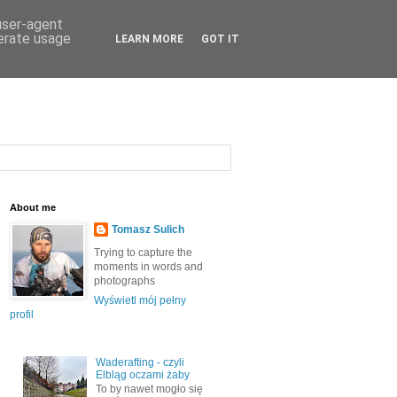
 user-agent
nerate usage
LEARN MORE
GOT IT
About me
Tomasz Sulich
Trying to capture the
moments in words and
photographs
Wyświetl mój pełny
profil
Waderafting - czyli
Elbląg oczami żaby
To by nawet mogło się