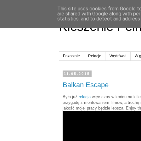
This site uses cookies from Google to 
are shared with Google along with per
statistics, and to detect and address
Kieszenie Peł
Pozostałe
Relacje
Wędrówki
W g
11.05.2015
Balkan Escape
Była już
relacja
więc czas w końcu na kilk
przygodę z montowaniem filmów, a trochę 
jakość mojej pracy będzie lepsza. Enjoy th