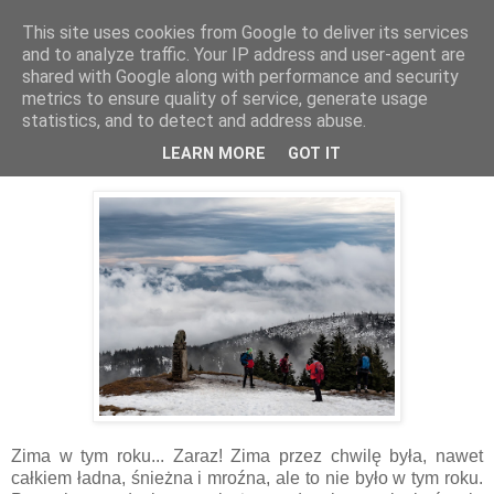
This site uses cookies from Google to deliver its services
Kieszenie Pełne Piasku
and to analyze traffic. Your IP address and user-agent are
shared with Google along with performance and security
metrics to ensure quality of service, generate usage
statistics, and to detect and address abuse.
29.03.2022
W masywie Śnieżnika
LEARN MORE
GOT IT
Zima w tym roku... Zaraz! Zima przez chwilę była, nawet
całkiem ładna, śnieżna i mroźna, ale to nie było w tym roku.