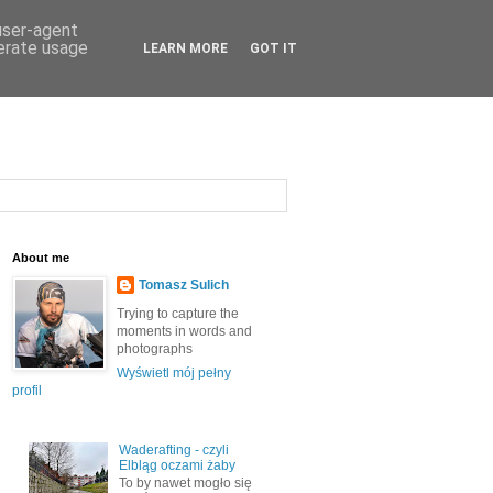
 user-agent
nerate usage
LEARN MORE
GOT IT
About me
Tomasz Sulich
Trying to capture the
moments in words and
photographs
Wyświetl mój pełny
profil
Waderafting - czyli
Elbląg oczami żaby
To by nawet mogło się