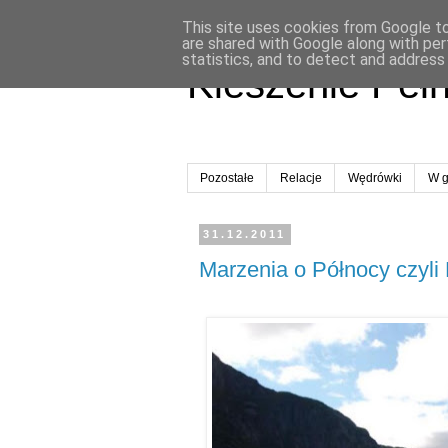
This site uses cookies from Google to 
are shared with Google along with per
statistics, and to detect and address
Kieszenie Peł
Pozostałe
Relacje
Wędrówki
W g
31.12.2011
Marzenia o Północy czyli