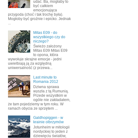
udać. Ba, mogłaby to
być całkiem
emocjonująca
przygoda (choć i tak trochę była).
Mogłoby być groźnie i epicko. Jednak
...
Mitas E09 - do
wszystkiego czy do
niczego?
Świeżo założony
Mitas E09 Mitas E09
to opona, która
wywołuje skrajne emocje - jedni
uwielbiają ją za względną
uniwersalność (z przewa...
Last minute to
Romania 2012
Dziwna sprawa
wyszła z tą Rumunią.
Przede wszystkim w
ogóle nie zakładałem,
że tam pojedziemy w tym roku. W
ramach obycia ze sprzętem ...
Galdhopiggen - w
krainie olbrzymów
Jotunheim w mitologii
nordyckiej to jeden z
dziewięciu światów,