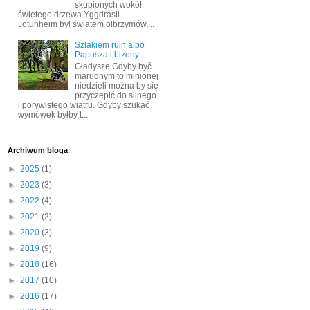
skupionych wokół
świętego drzewa Yggdrasil.
Jotunheim był światem olbrzymów,...
Szlakiem ruin albo
Papusza i bizony
Gładysze Gdyby być
marudnym to minionej
niedzieli można by się
przyczepić do silnego
i porywistego wiatru. Gdyby szukać
wymówek byłby t...
Archiwum bloga
►
2025
(1)
►
2023
(3)
►
2022
(4)
►
2021
(2)
►
2020
(3)
►
2019
(9)
►
2018
(16)
►
2017
(10)
►
2016
(17)