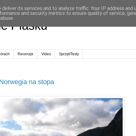
deliver its services and to analyze traffic. Your IP address and
formance and security metrics to ensure quality of service, ge
 abuse.
ne Piasku
órach
Recenzje
Video
Sprzęt/Testy
 Norwegia na stopa