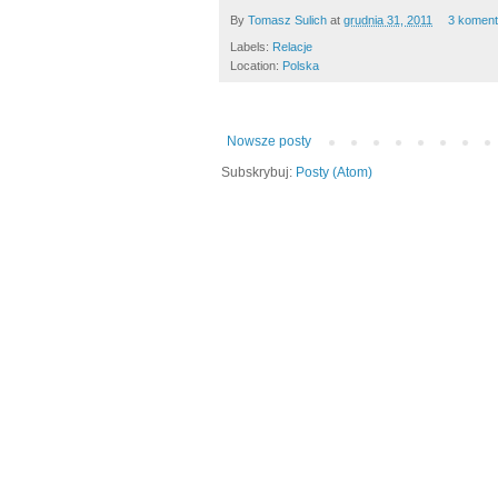
By
Tomasz Sulich
at
grudnia 31, 2011
3 koment
Labels:
Relacje
Location:
Polska
Nowsze posty
Subskrybuj:
Posty (Atom)