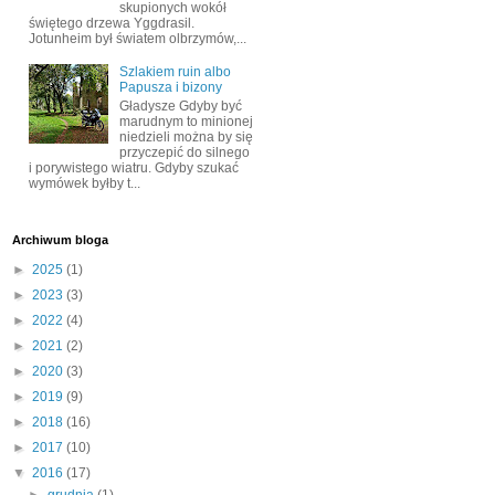
skupionych wokół
świętego drzewa Yggdrasil.
Jotunheim był światem olbrzymów,...
Szlakiem ruin albo
Papusza i bizony
Gładysze Gdyby być
marudnym to minionej
niedzieli można by się
przyczepić do silnego
i porywistego wiatru. Gdyby szukać
wymówek byłby t...
Archiwum bloga
►
2025
(1)
►
2023
(3)
►
2022
(4)
►
2021
(2)
►
2020
(3)
►
2019
(9)
►
2018
(16)
►
2017
(10)
▼
2016
(17)