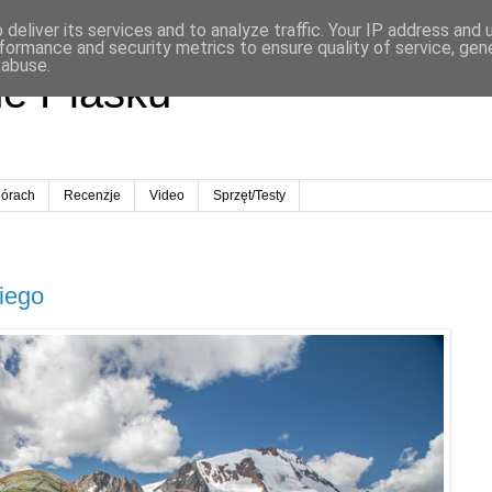
deliver its services and to analyze traffic. Your IP address and
formance and security metrics to ensure quality of service, ge
 abuse.
ne Piasku
órach
Recenzje
Video
Sprzęt/Testy
ziego