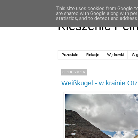
This site uses cookies from Google to 
are shared with Google along with per
statistics, and to detect and address
Kieszenie Peł
Pozostałe
Relacje
Wędrówki
W g
8.10.2016
Weißkugel - w krainie Ot