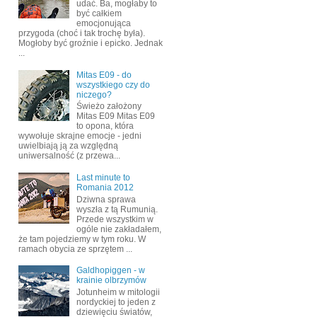
udać. Ba, mogłaby to
być całkiem
emocjonująca
przygoda (choć i tak trochę była).
Mogłoby być groźnie i epicko. Jednak
...
Mitas E09 - do
wszystkiego czy do
niczego?
Świeżo założony
Mitas E09 Mitas E09
to opona, która
wywołuje skrajne emocje - jedni
uwielbiają ją za względną
uniwersalność (z przewa...
Last minute to
Romania 2012
Dziwna sprawa
wyszła z tą Rumunią.
Przede wszystkim w
ogóle nie zakładałem,
że tam pojedziemy w tym roku. W
ramach obycia ze sprzętem ...
Galdhopiggen - w
krainie olbrzymów
Jotunheim w mitologii
nordyckiej to jeden z
dziewięciu światów,