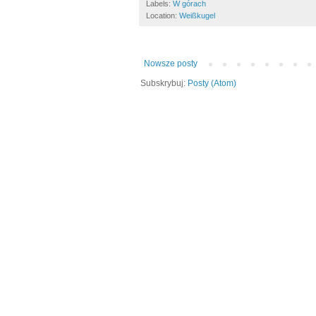
Labels:
W górach
Location:
Weißkugel
Nowsze posty
Subskrybuj:
Posty (Atom)