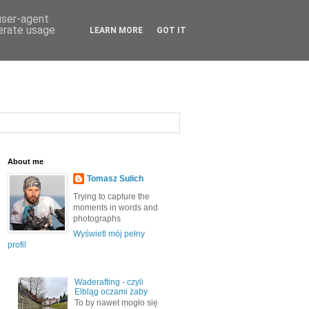
 user-agent
nerate usage
LEARN MORE
GOT IT
About me
Tomasz Sulich
Trying to capture the
moments in words and
photographs
Wyświetl mój pełny
profil
Waderafting - czyli
Elbląg oczami żaby
To by nawet mogło się