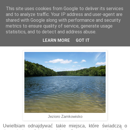
This site uses cookies from Google to deliver its services
Kieszenie Pełne Piasku
and to analyze traffic. Your IP address and user-agent are
shared with Google along with performance and security
metrics to ensure quality of service, generate usage
statistics, and to detect and address abuse.
10.07.2013
Kaszubskie Szlaki - ślady przeszłości
LEARN MORE
GOT IT
Jezioro Zamkowisko
Uwielbiam odnajdywać takie miejsca, które świadczą o