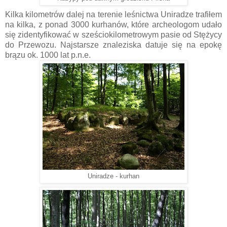
Kilka kilometrów dalej na terenie leśnictwa Uniradze trafiłem
na kilka, z ponad 3000 kurhanów, które archeologom udało
się zidentyfikować w sześciokilometrowym pasie od Stężycy
do Przewozu. Najstarsze znaleziska datuje się na epokę
brązu ok. 1000 lat p.n.e.
Uniradze - kurhan