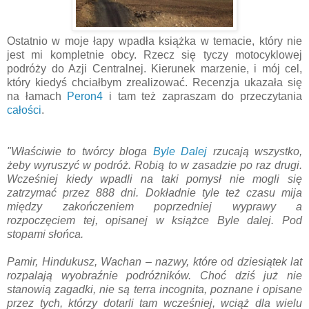
Ostatnio w moje łapy wpadła książka w temacie, który nie
jest mi kompletnie obcy. Rzecz się tyczy motocyklowej
podróży do Azji Centralnej. Kierunek marzenie, i mój cel,
który kiedyś chciałbym zrealizować. Recenzja ukazała się
na łamach
Peron4
i tam też zapraszam do przeczytania
całości
.
"Właściwie to twórcy bloga
Byle Dalej
rzucają wszystko,
żeby wyruszyć w podróż. Robią to w zasadzie po raz drugi.
Wcześniej kiedy wpadli na taki pomysł nie mogli się
zatrzymać przez 888 dni. Dokładnie tyle też czasu mija
między zakończeniem poprzedniej wyprawy a
rozpoczęciem tej, opisanej w książce Byle dalej. Pod
stopami słońca.
Pamir, Hindukusz, Wachan – nazwy, które od dziesiątek lat
rozpalają wyobraźnie podróżników. Choć dziś już nie
stanowią zagadki, nie są terra incognita, poznane i opisane
przez tych, którzy dotarli tam wcześniej, wciąż dla wielu