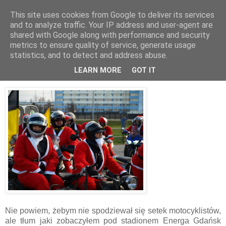
This site uses cookies from Google to deliver its services
Kieszenie Pełne Piasku
and to analyze traffic. Your IP address and user-agent are
shared with Google along with performance and security
metrics to ensure quality of service, generate usage
statistics, and to detect and address abuse.
6.12.2015
Mikołaje na Motocyklach
LEARN MORE
GOT IT
Nie powiem, żebym nie spodziewał się setek motocyklistów,
ale tłum jaki zobaczyłem pod stadionem Energa Gdańsk