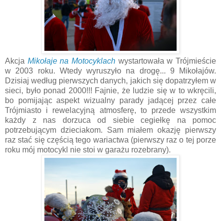
Akcja
Mikołaje na Motocyklach
wystartowała w Trójmieście
w 2003 roku. Wtedy wyruszyło na drogę... 9 Mikołajów.
Dzisiaj według pierwszych danych, jakich się dopatrzyłem w
sieci, było ponad 2000!!! Fajnie, że ludzie się w to wkręcili,
bo pomijając aspekt wizualny parady jadącej przez całe
Trójmiasto i rewelacyjną atmosferę, to przede wszystkim
każdy z nas dorzuca od siebie cegiełkę na pomoc
potrzebującym dzieciakom. Sam miałem okazję pierwszy
raz stać się częścią tego wariactwa (pierwszy raz o tej porze
roku mój motocykl nie stoi w garażu rozebrany).